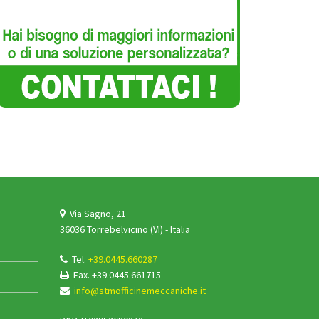
Via Sagno, 21
36036 Torrebelvicino (VI) - Italia
Tel.
+39.0445.660287
Fax. +39.0445.661715
info@stmofficinemeccaniche.it