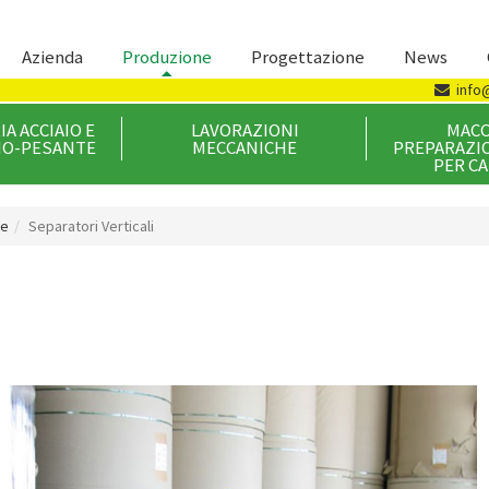
Azienda
Produzione
Progettazione
News
info
A ACCIAIO E
LAVORAZIONI
MACC
IO-PESANTE
MECCANICHE
PREPARAZIO
PER CA
re
Separatori Verticali