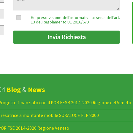
Ho preso visione dell’informativa ai sensi dell’art.
13 del Regolamento UE 2016/679
Srl
Blog
&
News
rogetto finanziato con il POR FESR 2014-2020 Regione del Veneto
resatrice a montante mobile SORALUCE FLP 8000
OR FSE 2014-2020 Regione Veneto