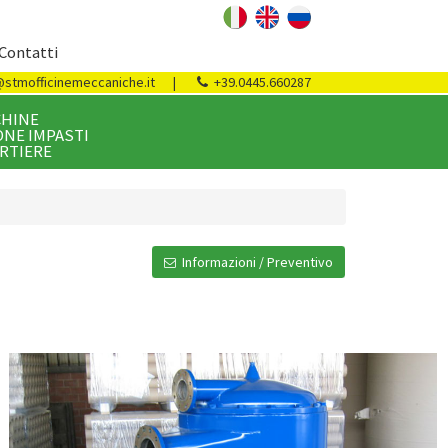
Contatti
@stmofficinemeccaniche.it
|
+39.0445.660287
HINE
NE IMPASTI
RTIERE
Informazioni / Preventivo