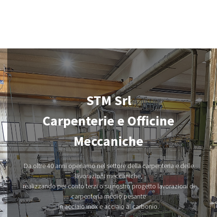
SORALUCE FLP 8000.
Visualizza Dettagli
STM Srl
Carpenterie e Officine
Meccaniche
Da oltre 40 anni operiamo nel settore della carpenteria e delle
lavorazioni meccaniche,
realizzando per conto terzi o su nostro progetto lavorazioni di
carpenteria medio pesante
in acciaio inox e acciaio al carbonio.